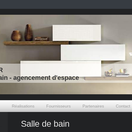
R
ain - agencement d'espace
Réalisations
Fournisseurs
Partenaires
Contact
Salle de bain